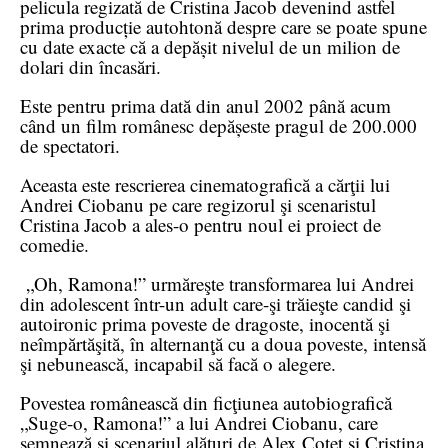
pelicula regizată de Cristina Jacob devenind astfel
prima producție autohtonă despre care se poate spune
cu date exacte că a depășit nivelul de un milion de
dolari din încasări.
Este pentru prima dată din anul 2002 până acum
când un film românesc depășeste pragul de 200.000
de spectatori.
Aceasta este rescrierea cinematografică a cărţii lui
Andrei Ciobanu pe care regizorul şi scenaristul
Cristina Jacob a ales-o pentru noul ei proiect de
comedie.
„Oh, Ramona!” urmăreşte transformarea lui Andrei
din adolescent într-un adult care-şi trăieşte candid şi
autoironic prima poveste de dragoste, inocentă şi
neîmpărtăşită, în alternanţă cu a doua poveste, intensă
şi nebunească, incapabil să facă o alegere.
Povestea românească din ficţiunea autobiografică
„Suge-o, Ramona!” a lui Andrei Ciobanu, care
semnează şi scenariul alături de Alex Coteţ şi Cristina