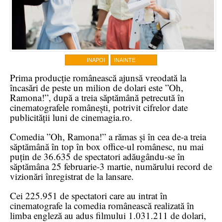
INAPOI
INAINTE
Prima producție românească ajunsă vreodată la
încasări de peste un milion de dolari este ”Oh,
Ramona!”, după a treia săptămână petrecută în
cinematografele românești, potrivit cifrelor date
publicității luni de cinemagia.ro.
Comedia ”Oh, Ramona!” a rămas și în cea de-a treia
săptămână în top în box office-ul românesc, nu mai
puțin de 36.635 de spectatori adăugându-se în
săptămâna 25 februarie-3 martie, numărului record de
vizionări înregistrat de la lansare.
Cei 225.951 de spectatori care au intrat în
cinematografe la comedia românească realizată în
limba engleză au adus filmului 1.031.211 de dolari,