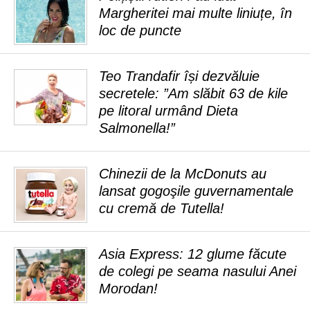
Margheritei mai multe liniuțe, în
loc de puncte
Teo Trandafir își dezvăluie
secretele: ”Am slăbit 63 de kile
pe litoral urmând Dieta
Salmonella!”
Chinezii de la McDonuts au
lansat gogoşile guvernamentale
cu cremă de Tutella!
Asia Express: 12 glume făcute
de colegi pe seama nasului Anei
Morodan!