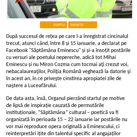
INAPOI
INAINTE
După succesul de rețea pe care l-a înregistrat cincinalul
trecut, atunci când, între 8 și 15 ianuarie, a declarat pe
Facebook "Săptămâna Eminescu" și și-a însoțit postările
cu versuri ale poetului nepereche, adică tot Mihai
Eminescu și nu Miron Cozma cum tocmai aţi crezut voi,
nebacalaureaţilor, Poliţia Română veghează la datorie şi
în acest an, în ce priveşte cinstirea apropiatei zile de
naştere a Luceafărului.
De data asta, însă, Organul pierzând startul pe motive
de lipsă de inspirație cauzată de permutările
instituționale, ”Săptămâna” cultural – poetică va fi
organizată în perioada 15 – 22 ianuarie iar postările nu
vor mai reproduce opera originală a Eminescului, ci
reinterpretări ițite din talentul specific al angajaților