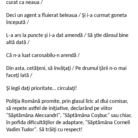
curat ca neaua /
Deci un agent a fluierat beleaua / Şi i-a curmat goneta
începută /
L-a ars la puncte şi i-a dat amendă / Să ştie dânsul bine
altă dată /
Că n-a luat carosabilu-n arendă /
Din asta, cetăţeni, să învăţaţi / Pe drumul ţării n-o mai
faceţi lată /
Şi legii daţi prioritate… circulaţi!
Poliţia Română promite, prin glasul liric al dlui comisar,
să repete astfel de iniţiative, declarând pe viitor
"Săptămâna Alecsandri", "Săptămâna Coşbuc" sau chiar,
în pofida dificultăţilor de adaptare, "Săptămâna Corneli
Vadim Tudor". Să trăiţi cu respect!