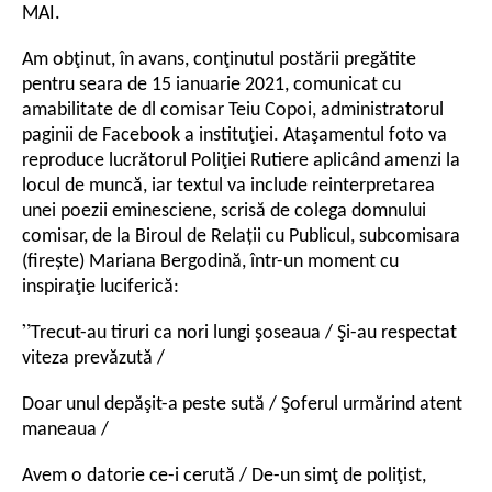
MAI.
Am obţinut, în avans, conţinutul postării pregătite
pentru seara de 15 ianuarie 2021, comunicat cu
amabilitate de dl comisar Teiu Copoi, administratorul
paginii de Facebook a instituţiei. Ataşamentul foto va
reproduce lucrătorul Poliţiei Rutiere aplicând amenzi la
locul de muncă, iar textul va include reinterpretarea
unei poezii eminesciene, scrisă de colega domnului
comisar, de la Biroul de Relații cu Publicul, subcomisara
(firește) Mariana Bergodină, într-un moment cu
inspiraţie luciferică:
”
Trecut-au tiruri ca nori lungi şoseaua / Şi-au respectat
viteza prevăzută /
Doar unul depăşit-a peste sută / Şoferul urmărind atent
maneaua /
Avem o datorie ce-i cerută / De-un simţ de poliţist,