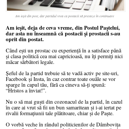
Am ieșit din post, dar partidul vrea ca postacii să presteze în continuare
Am ieșit, deja de ceva vreme, din Postul Paștelui,
dar asta nu înseamnă că postacii și prostacii s-au
oprit din postat.
Când ești un prostac cu experiență în a satisface până
și clasa politică cea mai capricioasă, nu îți permiți nici
măcar sărbători legale.
Șeful de la partid trebuie să te vadă activ pe site-uri,
Facebook și Insta, în caz contrar toate ouăle se vor
sparge în capul tău, fără ca cineva să-ți spună:
“Hristos a înviat!”.
Nu o să mai guști din cozonacul de la partid, în cazul
în care ai vrut să fii un bun samaritean și i-ai iertat pe
rivalii formațiunii tale plătitoare, chiar și de Paște.
O vorbă veche în rândul politicienilor de Dâmbovița