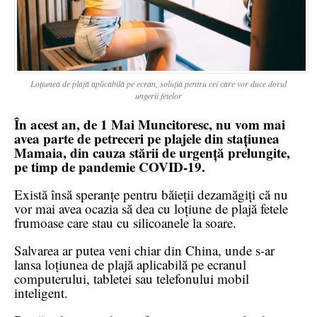
Loțiunea de plajă aplicabilă pe ecran, soluția pentru cei care vor duce dorul
ungerii fetelor
În acest an, de 1 Mai Muncitoresc, nu vom mai
avea parte de petreceri pe plajele din stațiunea
Mamaia, din cauza stării de urgență prelungite,
pe timp de pandemie COVID-19.
Există însă speranțe pentru băieții dezamăgiți că nu
vor mai avea ocazia să dea cu loțiune de plajă fetele
frumoase care stau cu silicoanele la soare.
Salvarea ar putea veni chiar din China, unde s-ar
lansa loțiunea de plajă aplicabilă pe ecranul
computerului, tabletei sau telefonului mobil
inteligent.