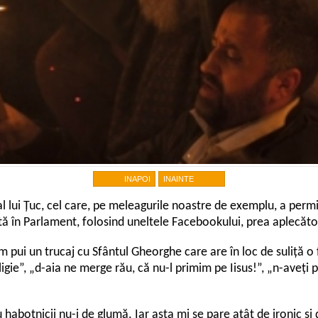
INAPOI
INAINTE
al lui Țuc, cel care, pe meleagurile noastre de exemplu, a permis
ită în Parlament, folosind uneltele Facebookului, prea aplecători
 pui un trucaj cu Sfântul Gheorghe care are în loc de suliță o f
igie”, „d-aia ne merge rău, că nu-l primim pe Iisus!”, „n-aveți 
 habotnicii nu-i de glumă. Iar asta mi se pare atât de ironic și