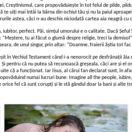
i, Creștinismul, care propovăduiește în tot felul de pilde, pildu
să te uiți mai întâi la bârna din ochiul tău și nu la paiul aproape
crurile astea, căci n-au deschis niciodată cartea aia neagră cu 
iubitor, perfect. Păi, simțul umorului e o calitate. Dacă Șeful
: ”Meștere, tu ai făcut o glumă despre religie, treci la demisol”
ara, de unul singur, prin altar: ”Doamne, fraierii ăștia tot fa
greșit în Vechiul Testament când i-a nenorocit pe desfrânații ă
Și pentru că nu putea să recunoască greșeala, căci are și el orgo
 uite că a funcționat. Iar Iisus, al cărui fan declarat sunt, în a
povăduind numai lucruri bune: Imagine all the people, iubire, r
e orice fel că sunt corupți și le stă gândul doar la bani și alte 