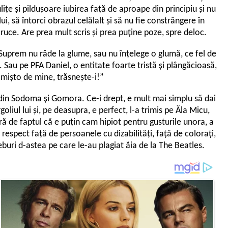
lițe și pildușoare iubirea față de aproape din principiu și nu
lui, să întorci obrazul celălalt și să nu fie constrângere în
cruce. Are prea mult scris și prea puține poze, spre deloc.
 Suprem nu râde la glume, sau nu înțelege o glumă, ce fel de
. Sau pe PFA Daniel, o entitate foarte tristă și plângăcioasă,
c mișto de mine, trăsnește-i!”
ia din Sodoma și Gomora. Ce-i drept, e mult mai simplu să dai
liul lui și, pe deasupra, e perfect, l-a trimis pe Ăla Micu,
fară de faptul că e puțin cam hipiot pentru gusturile unora, a
espect față de persoanele cu dizabilități, față de colorați,
treburi d-astea pe care le-au plagiat ăia de la The Beatles.