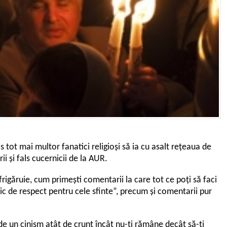
 tot mai multor fanatici religioși să ia cu asalt rețeaua de
i și fals cucernicii de la AUR.
rigăruie, cum primești comentarii la care tot ce poți să faci
pic de respect pentru cele sfinte”, precum și comentarii pur
 de un cinism atât de crunt încât nu-ți rămâne decât să-ți