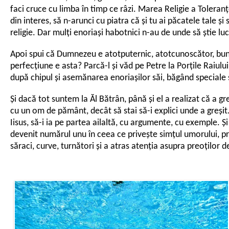
faci cruce cu limba în timp ce râzi. Marea Religie a Toleranțe
din interes, să n-arunci cu piatra că și tu ai păcatele tale și 
religie. Dar mulți enoriași habotnici n-au de unde să știe lu
Apoi spui că Dumnezeu e atotputernic, atotcunoscător, bun, 
perfecțiune e asta? Parcă-l și văd pe Petre la Porțile Raiului
după chipul și asemănarea enoriașilor săi, băgând speciale se
Și dacă tot suntem la Ăl Bătrân, până și el a realizat că a 
cu un om de pământ, decât să stai să-i explici unde a greșit. 
Iisus, să-i ia pe partea ailaltă, cu argumente, cu exemple. Și
devenit numărul unu în ceea ce privește simțul umorului, pro
săraci, curve, turnători și a atras atenția asupra preoților d