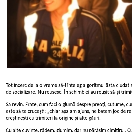
Tot încerc de la o vreme să-i înțeleg algoritmul ăsta ciudat 
de socializare. Nu reușesc. În schimb ei au reușit să-și trim
Să revin. Frate, cum faci o glumă despre preoți, cutume, cum
este să te crucești: „chiar așa am ajuns, ne batem joc de rel
creștinești cu trimiteri la origine și alte găuri.
Cu alte cuvinte, râdem, glumim, dar nu părăsim cimitirul. Cu