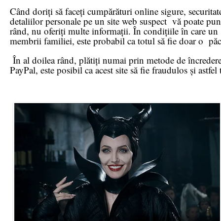
Când doriți să faceți cumpărături online sigure, securita
detaliilor personale pe un site web suspect vă poate pune 
rând, nu oferiți multe informații. În condițiile în care un
membrii familiei, este probabil ca totul să fie doar o păc
În al doilea rând, plătiți numai prin metode de încredere.
PayPal, este posibil ca acest site să fie fraudulos și astfel