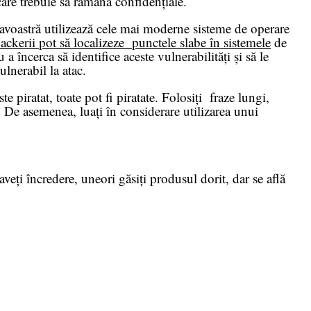
care trebuie să rămână confidențiale.
voastră utilizează cele mai moderne sisteme de operare
ackerii pot să localizeze punctele slabe în sistemele
de
încerca să identifice aceste vulnerabilități și să le
ulnerabil la atac.
e piratat, toate pot fi piratate. Folosiți fraze lungi,
. De asemenea, luați în considerare utilizarea unui
eți încredere, uneori găsiți produsul dorit, dar se află