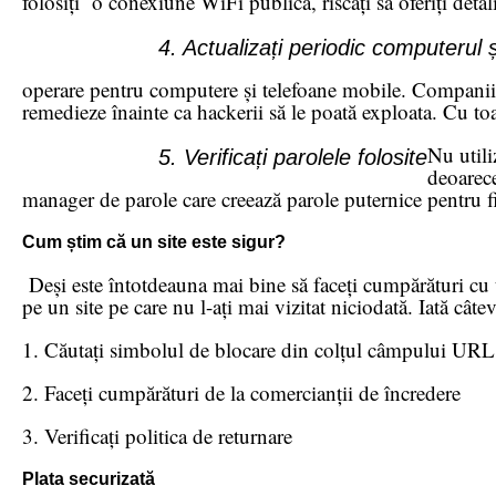
folosiți o conexiune WiFi publică, riscați să oferiți deta
4. Actualizați periodic computerul ș
operare pentru computere și telefoane mobile. Companiile 
remedieze înainte ca hackerii să le poată exploata. Cu toat
Nu utili
5. Verificați parolele folosite
deoarece
manager de parole care creează parole puternice pentru fi
Cum știm că un site este sigur?
Deși este întotdeauna mai bine să faceți cumpărături cu u
pe un site pe care nu l-ați mai vizitat niciodată. Iată câtev
1. Căutați simbolul de blocare din colțul câmpului URL
2. Faceți cumpărături de la comercianții de încredere
3. Verificați politica de returnare
Plata securizată