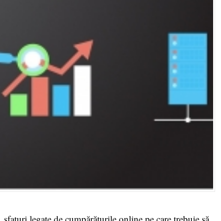
a sfaturi legate de
cumpărăturile online
pe care trebuie să