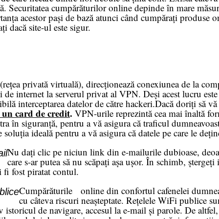
anță. Securitatea cumpărăturilor online depinde în mare măsu
rtanța acestor pași de bază atunci când cumpărați produse onl
ți dacă site-ul este sigur.
ețea privată virtuală), direcționează conexiunea de la com
ii de internet la serverul privat al VPN. Deși acest lucru es
ilă interceptarea datelor de către hackeri.Dacă doriți să vă
 un card de credit
.
VPN-urile reprezintă cea mai înaltă for
ra în siguranță, pentru a vă asigura că traficul dumneavoastr
soluția ideală pentru a vă asigura că datele pe care le deține
Nu dați clic pe niciun link din e-mailurile dubioase, deo
il
care s-ar putea să nu scăpați așa ușor. În schimb, ștergeți
 fi fost piratat contul.
Cumpărăturile online din confortul cafenelei dumneavo
blice
cu câteva riscuri neașteptate. Rețelele WiFi publice su
iv istoricul de navigare, accesul la e-mail și parole. De altfe