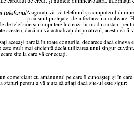
liile cardului de credit și numele dumneavoastră, informații 
Asigurați-vă că telefonul și computerul dumnea
i telefonul
și că sunt protejate de infectarea cu malware.
H
de telefonie și computere lucrează în mod constant pentru a 
e acestea, dacă nu vă actualizați dispozitivul, acesta va fi v
zați aceeași parolă în toate conturile, deoarece dacă cineva est
 este mult mai eficientă decât utilizarea unui singur cuvânt
ecare site la care vă conectați.
n comerciant cu amănuntul pe care îl cunoașteți și în care av
a sfaturi pentru a vă ajuta să aflați dacă site-ul este sigur: