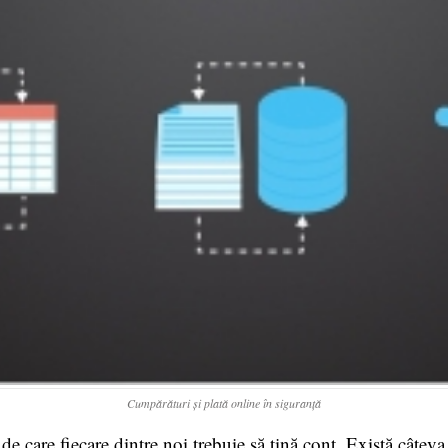
Cumpărături și plată online în siguranță
de care fiecare dintre noi trebuie să țină cont. Există câtev