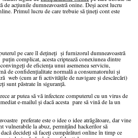
ră de acțiunile dumneavoastră onine. Deși acest lucru
ine. Primul lucru de care trebuie să țineți cont este
puterul pe care îl dețineți și furnizorul dumneavoastră
te puțin complicat, acesta criptează conexiunea dintre
 convingeți de eficiența unui asemenea serviciu,
mă de confidențialitate normală a consumatorului și
ă web (cum ar fi activitățile de navigare și descărcări)
ți sunt păstrate în siguranță.
arece ar putea să vă infecteze computerul cu un virus de
 imediat e-mailul și dacă acesta pare să vină de la un
astre preferate este o idee o idee atrăgătoare, dar vine
nt vulnerabile la abuz, permițând hackerilor să
l, dacă decideți să faceți cumpărături online în timp ce