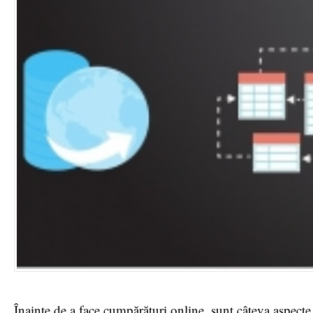
Înainte de a face cumpărături online, sunt câteva aspecte 