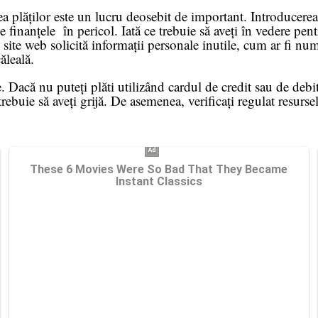
tea plăților este un lucru deosebit de important. Introducer
finanțele în pericol. Iată ce trebuie să aveți în vedere pent
 site web solicită informații personale inutile, cum ar fi numă
ăleală.
 Dacă nu puteți plăti utilizând cardul de credit sau de debit
 trebuie să aveți grijă. De asemenea, verificați regulat resurse