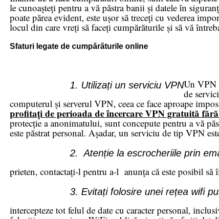
le cunoașteți pentru a vă păstra banii și datele în sigur
poate părea evident, este ușor să treceți cu vederea impo
locul din care vreți să faceți cumpărăturile și să vă întreba
Sfaturi legate de cumpărăturile online
Un VPN (r
1. Utilizați un serviciu VPN
de servic
computerul și serverul VPN, ceea ce face aproape imposib
profitați de perioada de încercare VPN gratuită fără
protecție a anonimatului, sunt concepute pentru a vă păst
este păstrat personal. Așadar, un serviciu de tip VPN este 
2. Atenție la escrocheriile prin ema
prieten, contactați-l pentru a-l anunța că este posibil să îi
3. Evitați folosire unei rețea wifi pu
intercepteze tot felul de date cu caracter personal, inclus