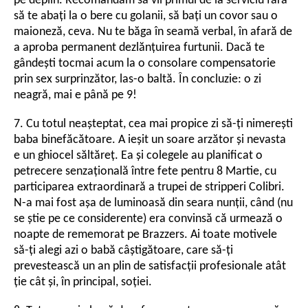
pe deplin. Recomandăm să vii primul de la serviciu fără
să te abați la o bere cu golanii, să bați un covor sau o
maioneză, ceva. Nu te băga în seamă verbal, în afară de
a aproba permanent dezlănțuirea furtunii. Dacă te
gândești tocmai acum la o consolare compensatorie
prin sex surprinzător, las-o baltă. În concluzie: o zi
neagră, mai e până pe 9!
7. Cu totul neașteptat, cea mai propice zi să-ți nimerești
baba binefăcătoare. A ieșit un soare arzător și nevasta
e un ghiocel săltăreț. Ea și colegele au planificat o
petrecere senzațională între fete pentru 8 Martie, cu
participarea extraordinară a trupei de stripperi Colibri.
N-a mai fost așa de luminoasă din seara nunții, când (nu
se știe pe ce considerente) era convinsă că urmează o
noapte de rememorat pe Brazzers. Ai toate motivele
să-ți alegi azi o babă câștigătoare, care să-ți
prevestească un an plin de satisfacții profesionale atât
ție cât și, în principal, soției.