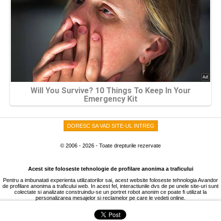
DORESC SA VAD SITE-UL INTREG
© 2006 - 2026 - Toate drepturile rezervate
Acest site foloseste tehnologie de profilare anonima a traficului
Pentru a imbunatati experienta utilizatorilor sai, acest website foloseste tehnologia Avandor
de profilare anonima a traficului web. In acest fel, interactiunile dvs de pe unele site-uri sunt
colectate si analizate construindu-se un portret robot anonim ce poate fi utilizat la
personalizarea mesajelor si reclamelor pe care le vedeti online.
Sistemul este 100% anonim si nu contine nici o informatie care va poate identifica personal.
Aflati mai multe despre cum functioneaza Avandor, utilizarea de cookies, drepturile si