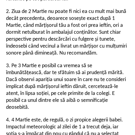
2. Ziua de 2 Martie nu poate fi nici ea cu mult mai bună
decât precedenta, deoarece sosește exact după 1
Martie, când mărțișorul tău a fost ori prea ieftin, ori a
dormit netulburat în ambalajul conținător. Sunt chiar
perspective pentru descărcări cu fulgere și tunete,
îndeosebi când vecinul a livrat un mărțișor cu mulțumiri
sonore până dimineață. Nu recomandăm.
3. Pe 3 Martie e posibil ca vremea să se
îmbunătățească, dar te sfătuim să ai prudență mărită.
Dacă observi apariția unui soare în care nu te consideri
implicat după mărțișorul ieftin dăruit, cercetează-le
atent, în lipsa soției, pe cele primite de la colegi. E
posibil ca unul dintre ele să aibă o semnificație
deosebită.
4. 4 Martie este, de regulă, o zi propice alegerii babei.
Impactul meteorologic al zilei de 1 a trecut deja, iar
soția s-a împăcat din nou cu gândul că nu a selectat