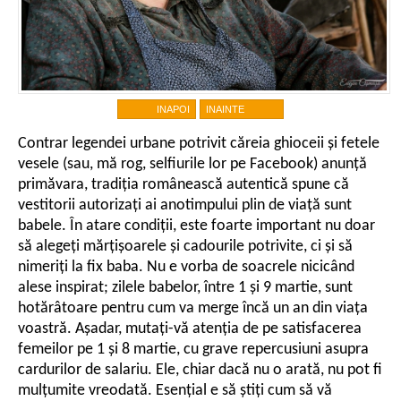
INAPOI
INAINTE
Contrar legendei urbane potrivit căreia ghioceii și fetele
vesele (sau, mă rog, selfiurile lor pe Facebook) anunță
primăvara, tradiția românească autentică spune că
vestitorii autorizați ai anotimpului plin de viață sunt
babele. În atare condiții, este foarte important nu doar
să alegeți mărțișoarele și cadourile potrivite, ci și să
nimeriți la fix baba. Nu e vorba de soacrele nicicând
alese inspirat; zilele babelor, între 1 și 9 martie, sunt
hotărâtoare pentru cum va merge încă un an din viața
voastră. Așadar, mutați-vă atenția de pe satisfacerea
femeilor pe 1 și 8 martie, cu grave repercusiuni asupra
cardurilor de salariu. Ele, chiar dacă nu o arată, nu pot fi
mulțumite vreodată. Esențial e să știți cum să vă