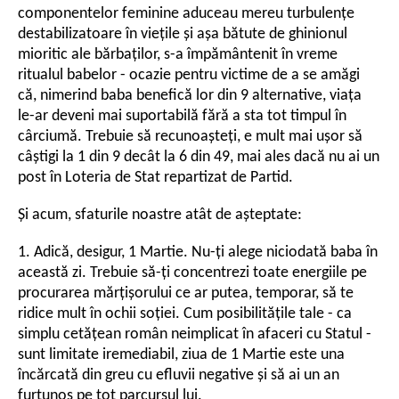
componentelor feminine aduceau mereu turbulențe
destabilizatoare în viețile și așa bătute de ghinionul
mioritic ale bărbaților, s-a împământenit în vreme
ritualul babelor - ocazie pentru victime de a se amăgi
că, nimerind baba benefică lor din 9 alternative, viața
le-ar deveni mai suportabilă fără a sta tot timpul în
cârciumă. Trebuie să recunoașteți, e mult mai ușor să
câștigi la 1 din 9 decât la 6 din 49, mai ales dacă nu ai un
post în Loteria de Stat repartizat de Partid.
Și acum, sfaturile noastre atât de așteptate:
1. Adică, desigur, 1 Martie. Nu-ți alege niciodată baba în
această zi. Trebuie să-ți concentrezi toate energiile pe
procurarea mărțișorului ce ar putea, temporar, să te
ridice mult în ochii soției. Cum posibilitățile tale - ca
simplu cetățean român neimplicat în afaceri cu Statul -
sunt limitate iremediabil, ziua de 1 Martie este una
încărcată din greu cu efluvii negative și să ai un an
furtunos pe tot parcursul lui.