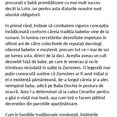
procurați o babă promițătoare cu mai mult succes
decât la Loto, iar pentru asta sfaturile noastre sunt
absolut obligatorii.
In primul rând, trebuie să combatem viguros concepția
înrădăcinată conform căreia tradiția babelor vine de la
romani. În lumina cercetărilor dezvoltate impetuos în
ultimii ani de către colectivele de reputați dacologi,
obiceiul babelor e moștenit, precum tot ce-i mai de soi
pe lumea asta, direct de la daci. Aceștia aveau un cult
deosebit față de babe, pe care le venerau și nu le
trimiteau niciodată în sulițe la Zamolxes. O legendă mai
puțin cunoscută susține că Zamolxes ar fi avut inițial și
el o existență pământeană, de-a lungul căreia și-a ales
neinspirat baba, adică pe Baba Dochia în postura de
soacră. Asta l-a determinat să ia calea Cerurilor pentru
a găsi o viață mai bună, așa cum toți o facem plătind
deceneilor din parohiile aparținătoare.
Cum în familiile tradiționale românești, întâlnirile