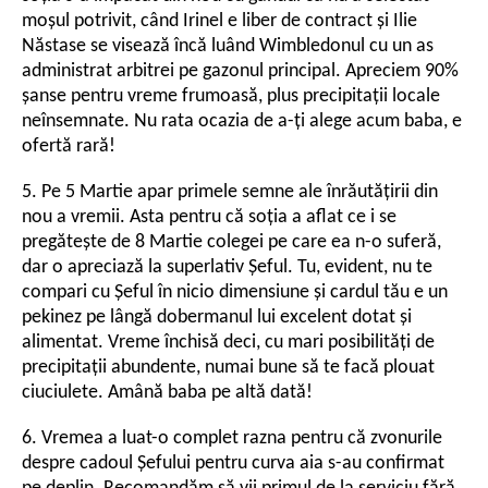
moșul potrivit, când Irinel e liber de contract și Ilie
Năstase se visează încă luând Wimbledonul cu un as
administrat arbitrei pe gazonul principal. Apreciem 90%
șanse pentru vreme frumoasă, plus precipitații locale
neînsemnate. Nu rata ocazia de a-ți alege acum baba, e
ofertă rară!
5. Pe 5 Martie apar primele semne ale înrăutățirii din
nou a vremii. Asta pentru că soția a aflat ce i se
pregătește de 8 Martie colegei pe care ea n-o suferă,
dar o apreciază la superlativ Șeful. Tu, evident, nu te
compari cu Șeful în nicio dimensiune și cardul tău e un
pekinez pe lângă dobermanul lui excelent dotat și
alimentat. Vreme închisă deci, cu mari posibilități de
precipitații abundente, numai bune să te facă plouat
ciuciulete. Amână baba pe altă dată!
6. Vremea a luat-o complet razna pentru că zvonurile
despre cadoul Șefului pentru curva aia s-au confirmat