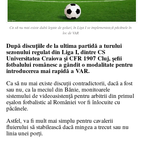
Ca să nu mai existe dubii legate de goluri, în Liga I se implementează păcănele în
loc de VAR
După discuțiile de la ultima partidă a turului
sezonului regulat din Liga I, dintre CS
Universitatea Craiova și CFR 1907 Cluj, șefii
fotbalului românesc a gândit o modalitate pentru
introducerea mai rapidă a VAR.
Ca să nu mai existe discuții contradictorii, dacă a fost
sau nu, ca la meciul din Bănie, monitoarele
sistemului de videoasistență pentru arbitrii din primul
eșalon fotbalistic al României vor fi înlocuite cu
păcănele.
Astfel, va fi mult mai simplu pentru cavalerii
fluierului să stabilească dacă mingea a trecut sau nu
linia unei porți.