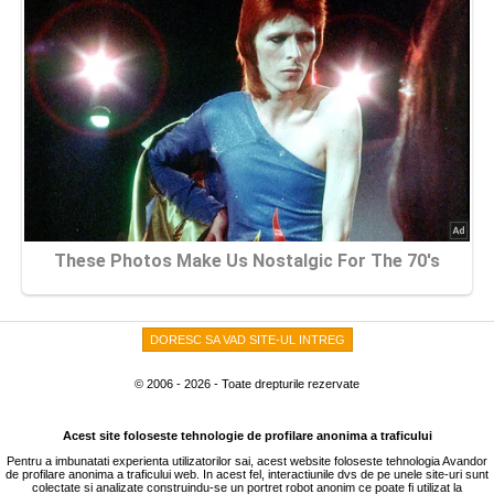
DORESC SA VAD SITE-UL INTREG
© 2006 - 2026 - Toate drepturile rezervate
Acest site foloseste tehnologie de profilare anonima a traficului
Pentru a imbunatati experienta utilizatorilor sai, acest website foloseste tehnologia Avandor
de profilare anonima a traficului web. In acest fel, interactiunile dvs de pe unele site-uri sunt
colectate si analizate construindu-se un portret robot anonim ce poate fi utilizat la